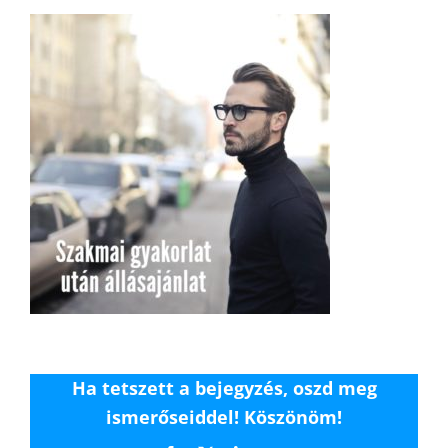
Ha tetszett a bejegyzés, oszd meg
ismerőseiddel! Köszönöm!