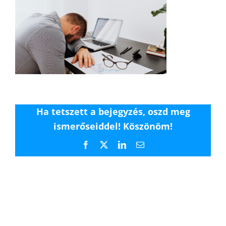
Ha tetszett a bejegyzés, oszd meg
ismerőseiddel! Köszönöm!
Facebook
X
LinkedIn
Email