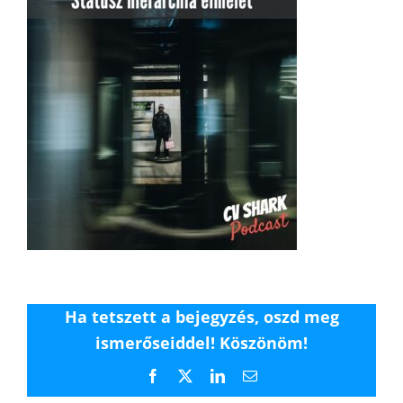
Ha tetszett a bejegyzés, oszd meg
ismerőseiddel! Köszönöm!
Facebook
X
LinkedIn
Email