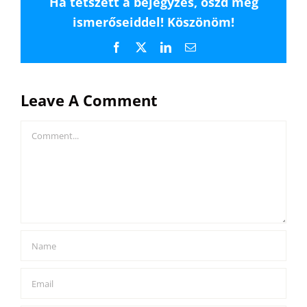
Ha tetszett a bejegyzés, oszd meg
ismerőseiddel! Köszönöm!
Facebook
X
LinkedIn
Email
Leave A Comment
Comment