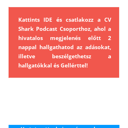
Kattints IDE és csatlakozz a CV
Shark Podcast Csoporthoz, ahol a
hivatalos megjelenés előtt 2
nappal hallgathatod az adásokat,
illetve beszélgethetsz a
hallgatókkal és Gellérttel!