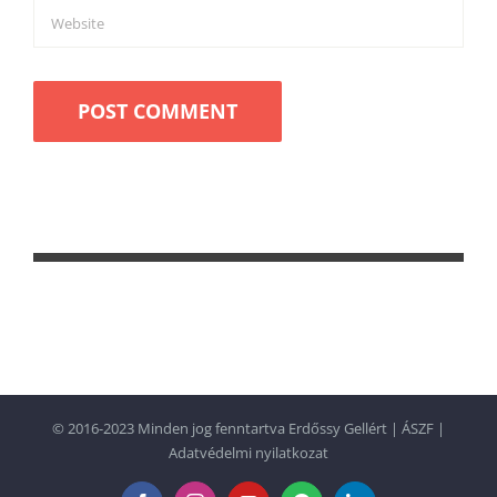
© 2016-2023 Minden jog fenntartva Erdőssy Gellért |
ÁSZF
|
Adatvédelmi nyilatkozat