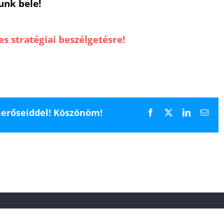
junk bele!
es stratégiai beszélgetésre!
merőseiddel! Köszönöm!
Facebook
X
LinkedIn
Emai
Adatvédelmi nyilatkozat