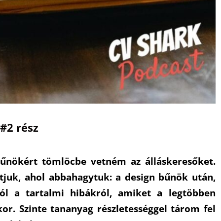
#2 rész
bűnökért tömlöcbe vetném az álláskeresőket.
tjuk, ahol abbahagytuk: a design bűnök után,
ról a tartalmi hibákról, amiket a legtöbben
or. Szinte tananyag részletességgel tárom fel