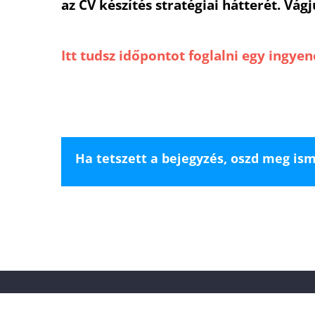
az CV készítés stratégiai hátterét. Vág
Itt tudsz időpontot foglalni egy ingyen
Ha tetszett a bejegyzés, oszd meg is
© 2016-2023 Minden jog fenntartva Erdőssy Gellért |
ÁSZF
|