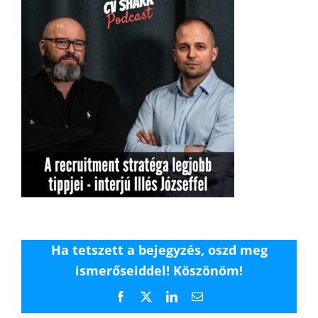
Ha tetszett a bejegyzés, oszd meg
ismerőseiddel! Köszönöm!
Facebook
X
LinkedIn
Email