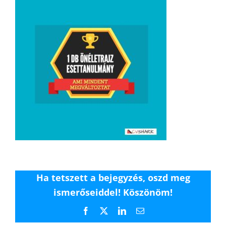
Ha tetszett a bejegyzés, oszd meg
ismerőseiddel! Köszönöm!
Facebook
X
LinkedIn
Email