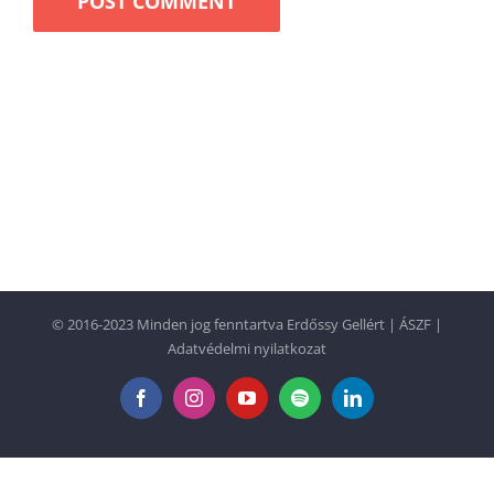
© 2016-2023 Minden jog fenntartva Erdőssy Gellért |
ÁSZF
|
Adatvédelmi nyilatkozat
Facebook
Instagram
YouTube
Spotify
LinkedIn