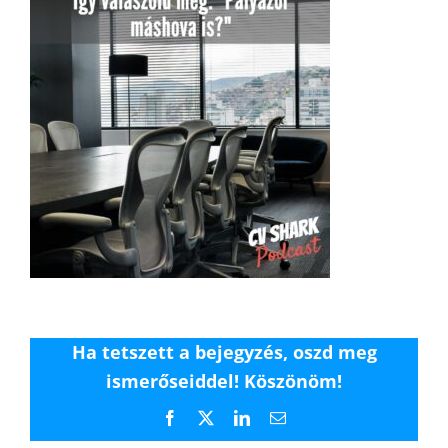
Ha tetszett a bejegyzés, oszd meg
ismerőseiddel! Köszönöm!
Facebook
X
LinkedIn
Email