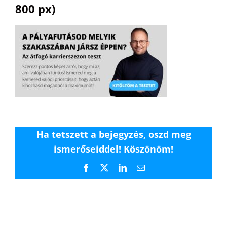
800 px)
Ha tetszett a bejegyzés, oszd meg
ismerőseiddel! Köszönöm!
Facebook
X
LinkedIn
Email