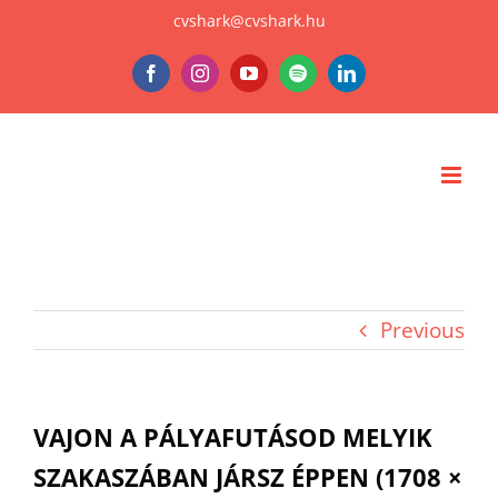
Skip
cvshark@cvshark.hu
to
Facebook
Instagram
YouTube
Spotify
LinkedIn
content
Previous
VAJON A PÁLYAFUTÁSOD MELYIK
SZAKASZÁBAN JÁRSZ ÉPPEN (1708 ×