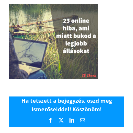
Ha tetszett a bejegyzés, oszd meg
ismerőseiddel! Köszönöm!
Facebook
X
LinkedIn
Email