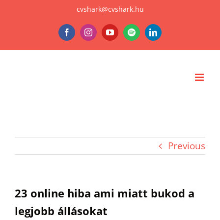
Skip
cvshark@cvshark.hu
to
Facebook
Instagram
YouTube
Spotify
LinkedIn
content
Previous
23 online hiba ami miatt bukod a
legjobb állásokat